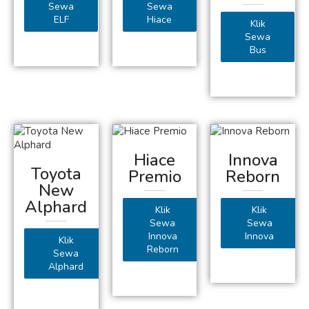
Sewa
Sewa
ELF
Hiace
Klik
Sewa
Bus
Hiace
Innova
Toyota
Premio
Reborn
New
Alphard
Klik
Klik
Sewa
Sewa
Innova
Innova
Klik
Reborn
Sewa
Alphard