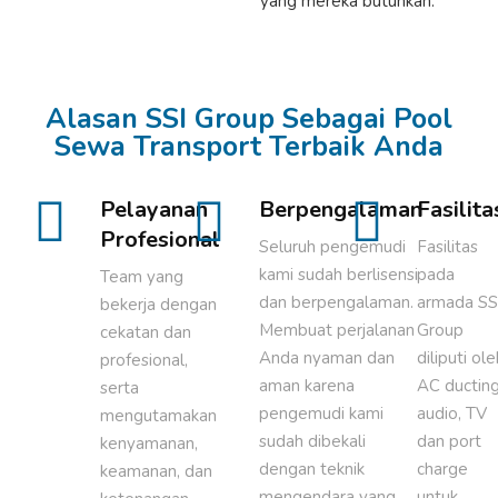
yang mereka butuhkan.
Alasan SSI Group Sebagai Pool
Sewa Transport Terbaik Anda
Pelayanan
Berpengalaman
Fasilita
Profesional
Seluruh pengemudi
Fasilitas
kami sudah berlisensi
pada
Team yang
dan berpengalaman.
armada SS
bekerja dengan
Membuat perjalanan
Group
cekatan dan
Anda nyaman dan
diliputi ol
profesional,
aman karena
AC ducting
serta
pengemudi kami
audio, TV
mengutamakan
sudah dibekali
dan port
kenyamanan,
dengan teknik
charge
keamanan, dan
mengendara yang
untuk