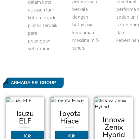
peremajaan
membuat
dalam kota
berkala
performa d
ataupun luar
dengan
setiap unit
kota menjadi
batas usia
tetep pri
pilihan terbaik
kendaraan
dan
para
maksimum 5
kebersihan
pelanggan
tahun.
setia kami.
ARMADA SSI GROUP
Isuzu
Toyota
Innova
ELF
Hiace
Zenix
Hybrid
Klik
Klik