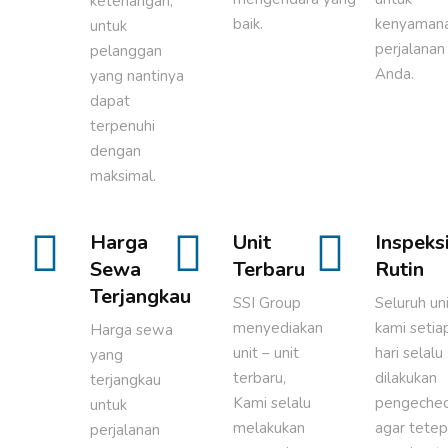
ketenangan,
baik.
kenyaman
untuk
perjalanan
pelanggan
Anda.
yang nantinya
dapat
terpenuhi
dengan
maksimal.
Harga
Unit
Inspeks
Sewa
Terbaru
Rutin
Terjangkau
SSI Group
Seluruh un
menyediakan
kami setia
Harga sewa
unit – unit
hari selalu
yang
terbaru,
dilakukan
terjangkau
Kami selalu
pengechec
untuk
melakukan
agar tete
perjalanan